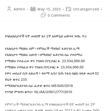
Admin
May 15, 2025
Uncategorized
0 Comments
የባለአክሲዮኖች 6ኛ መደበኛ እና 2ኛ አስቸኳይ ጠቅላላ ጉባኤ ጥሪ
የአክሲዮን ማህበሩ ስም
፡
የምስራች ማይክሮ ፋይናንስ ኢማ
የአክሲዮን ማህበሩ አይነት ፡ በማይክሮ ፋይናንስ ስራ የተሰማራ
የማህበሩ የተፈረመ ዋና ገንዘብ (ካፒታል) ► 23,934,000.00
የማህበሩ የተከፈለ ዋና ገንዘብ (ካፒታል) ► 23,934,000.00
የዋና መስሪያ ቤት አድራሻ ፦ ከተማ አ/አ፣ ክ/ከ ንፋስ ስልክ ላፍቶ ወረዳ 02
የቤት ቁጥር 233
የማይክሮፋይናንስ ስራ ፈቃድ ቁጥር ME/045/2018
የንግድ ምዝገባ ቁጥር፦ NL/AA/3/0012777/2010
የምሥራች ማይክሮፋይናንስ ኢማ የባለአክሲዮኖች 6ኛ መደበኛ እና 2ኛ
አስቸኳይ ጠቅላላ ጉባኤ ቅዳሜ ታህሳስ 19 ቀን 2017 ዓ.ም፤ ከጠዋቱ 3፡00