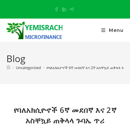
Menu
Blog
>
Uncategorized
>
የባለአክሲዮኖች 6ኛ መደበኛ እና 2ኛ አስቸኳይ ጠቅላላ ጉባኤ
የባለአክሲዮኖች 6ኛ መደበኛ እና 2ኛ
አስቸኳይ ጠቅላላ ጉባኤ ጥሪ