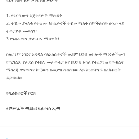
1. የጉባዔውን አጀንዳዎች ማጽደቅ
2. ተሽጦ ያላለቁ የተቋሙ አክሲዮኖች ተሽጦ ማለቅ በምችሉበት ሁነታ ላይ
ተወያይቶ መወሰን፣
3 የጉባኤውን ቃለጉባኤ ማጽደቅ፤
ስለሆነም ነባርና አዳዲስ ባለአክሲዮኖች ወይም ህጋዊ ወክሎች ማንነታችውን
የሚገልጽ የታደሰ የቀበሌ መታወቂያ እና በህጋዊ አካል የተረጋገጠ የውክልና
ማስረጃ ዋናውንና ኮፒውን በመያዝ ስብሰባው ላይ እንድትገኙ በአክብሮት
ይጋብዛል፡፡
የዲሬክተሮች ቦርድ
የምሥራች ማይክሮፋይናንስ ኢማ