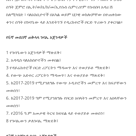
ሰዓት ጀምሮ በኢት/ወ/ቤ/ክ/መ/ኢየሱስ ሴምናሪየም የስብሰባ አዳራሽ
ስለሚካሄድ ፣ ባለአክሲዮኖች በአካል ወይም ህጋዊ ወክሎቻቸው በተጠቀስው
ቀንና ሰዓት በጉባዔው ላይ እንድትገኙ የዲረክተሮች ቦርድ ጥሪውን ያቀርባል፡፡
የ6ኛ መደበኛ ጠቅላላ ጉባኤ አጀንዳዎች
1 የጉባዔውን አጀንዳዎች ማጽደቅ፣
2. አዳዲስ ባለአክስዮኖችን መቀበል፤
3 የዳይሬክተሮች ቦርድ ሪፖርትን ማዳመጥ እና ተወያይቶ ማጽደቅ፣
4. የውጭ አድተር ሪፖርትን ማዳመጥ፣ እና ተወያይቶ ማጽደቅ፣
5. ከ2017-2019 የሚያገለግሉ የውጭ ኦዲተሮችን መምረጥ እና ክፍያቸውን
መወሰን፣
6. ከ2017-2019 ዓም የሚያገለግሉ የቦርድ አባላትን መምረጥ እና አበላቸውን
መወሰን፣
7. የ2016 ዓ.ም አመታዊ ትርፍ ክፍፍል ላይ ተወያይቶ መወሰን፣
8 የጉባኤውን ቃለጉባኤ ማጽደቅ፤
የ2ኛ አስቸኳይ ጉባኤ አጀንዳዎች