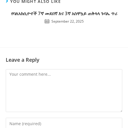
YOU MIGHT ALSO LIKE
የባለአክሲዮኖች 7ኛ መደበኛ እና 3ኛ አስቸኳይ ጠቅላላ ጉባኤ ጥሪ
September 22, 2025
Leave a Reply