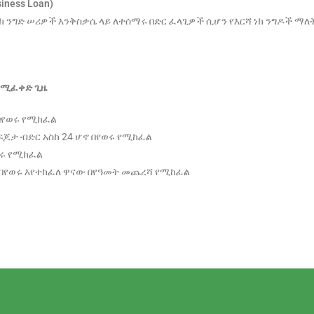
siness Loan)
ክ ንግድ ሠሪዎች እንቅስቃሴ ላይ ለተሰማሩ በድር ፈላጊዎች ሲሆን የእርሻ ነክ ንግዶች ማለ
የሚፈቀድ
ጊዜ
በየወሩ የሚከፈል
ለፍጆታ ብድር አስከ 24 ሆኖ በየወሩ የሚከፈል
ወሩ የሚከፈል
 በየወሩ እየተከፈለ ዋናው በየዓመት መጨረሻ የሚከፈል