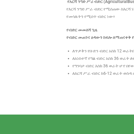
የአርሻ
ንግድ
ሥሪ
ብድር
(AgriculturalBu
የእርሻ ንግድ ሥራ ብድር የሚሰጠው ስእርሻ ነ
የመሳሉትን የሚሰጥ ብድር ነው፡፡
የብድር
መመለሻ
ጊዜ
የብድር
መጠንና
ዕዳውን
ከፍሎ
ለማጠናቀቅ
ለጥቃቅን የቡድን ብድር አስከ 12 ወራት
ለአነስተኛ የግል ብድር አስከ 36 ወራት 
የግንባታ ብድር እስከ 36 ወራት ሆኖ በየ
ለእርሻ ሥራ ብድር ከ6-12 ወራት ወስዱ