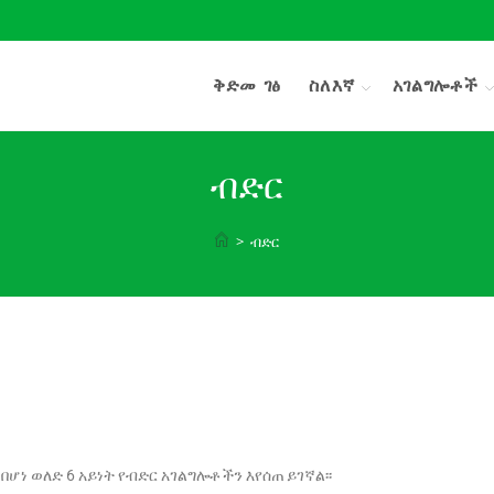
ቅድመ ገፅ
ስለእኛ
አገልግሎቶች
ብድር
>
ብድር
ሆነ ወለድ 6 አይነት የብድር አገልግሎቶችን እየሰጠ ይገኛል፡፡