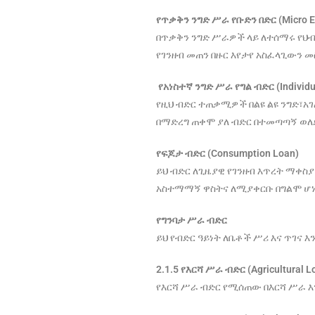
የጥቃቅን ንግድ ሥራ የቡድን በድር (Micro Ent
በጥቃቅን ንግድ ሥራዎች ላይ ለተሰማሩ የ
የገንዘብ መጠን በዙር እየታየ አስፈላጊውን 
የአነስተኛ
ንግድ
ሥራ
የግል
ብድር
(Individ
የዚህ ብድር ተጠቃሚዎች በልዩ ልዩ ንግድ፣
በማድረግ ጠቀሞ ያለ ብድር በተመጣጣኝ ወለ
የፍጆታ
ብድር
(Consumption Loan)
ይህ ብድር ለጊዜያዊ የገንዘብ እጥረት ማቀስ
አስተማማኝ ዋስትና ለሚያቀርቡ በግልሞ ሆነ 
የግንባታ
ሥራ
ብድር
ይህ የብድር ዓይነት ለቤቶች ሥሪ እና ጥገና
2.1.5
የእርሻ
ሥራ
ብድር
(Agricultural L
የእርሻ ሥራ ብድር የሚሰጠው በእርሻ ሥራ እን