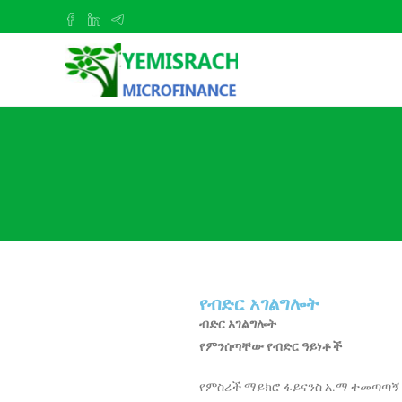
የብድር አገልግሎት
ብድር
አገልግሎት
የምንሰጣቸው
የብድር
ዓይነቶች
የምስሪች ማይክሮ ፋይናንስ አ.ማ ተመጣጣኝ በ