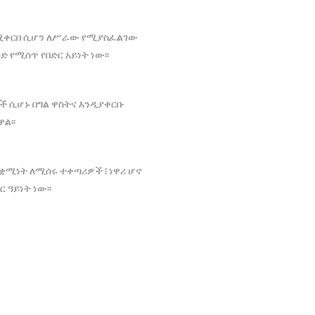
የሚቀርበ ሲሆን ለሥራው የሚያስፈልገው
 የሚሰጥ የበድር አይነት ነው፡፡
ች ሲሆኑ በግል ዋስትና እንዲያቀርቡ
ል፡፡
ቋሚነት ለሚሰሩ ተቀጣሪዎች ፧ ነዋሪ ሆኖ
ዓይነት ነው፡፡