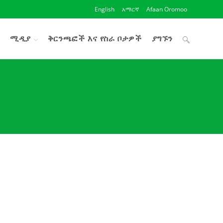
English
አማርኛ
Afaan Oromoo
ሚዲያ
ቅርንጫፎች እና የስራ ቦታዎች
ያግኙን